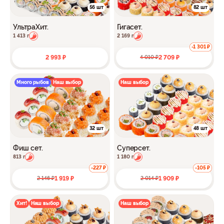
56 шт
82 шт
УльтраХит.
Гигасет.
1 413 г
2 169 г
-1 301 ₽
2 993 ₽
2 709 ₽
4 010 ₽
Много рыбов
Наш выбор
Наш выбор
32 шт
48 шт
Фиш сет.
Суперсет.
813 г
1 180 г
-227 ₽
-105 ₽
1 919 ₽
1 909 ₽
2 146 ₽
2 014 ₽
Хит!
Наш выбор
Наш выбор