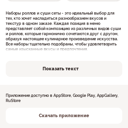
Наборы роллов и суши сеты - это идеальный выбор для
тех, кто хочет насладиться разнообразием вкусов и
текстур в одном заказе. Каждая позиция в меню
представляет собой композицию из различных видов суши
и роллов, которые гармонично сочетаются друг с другом,
образуя настоящее кулинарное произведение искусства.
Все наборы тщательно подобраны, чтобы удовлетворить
самые изысканные вкусы и предпочтения.
Не упустите возможность попробовать восхитительные
суши сеты прямо у себя дома или в офисе в Долгопрудном.
Показать текст
Оформите заказ прямо сейчас и насладитесь изысканным
вкусом и ароматом японской кухни. Мы гарантируем
незабываемый гастрономический опыт и полное
удовлетворение каждого гостя вашего мероприятия.
Приложение доступно в AppStore, Google Play, AppGallery,
Суши и роллы для компании
RuStore
Суши сеты и наборы роллов - это отличное решение для
Скачать приложение
офисных обедов, корпоративных мероприятий или
дружеских встреч. Вы можете выбрать наборы с разными