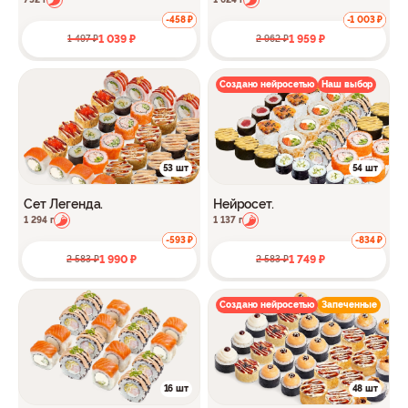
-458 ₽
-1 003 ₽
1 039 ₽
1 959 ₽
1 497 ₽
2 962 ₽
Создано нейросетью
Наш выбор
53 шт
54 шт
Сет Легенда.
Нейросет.
1 294 г
1 137 г
-593 ₽
-834 ₽
1 990 ₽
1 749 ₽
2 583 ₽
2 583 ₽
Создано нейросетью
Запеченные
16 шт
48 шт