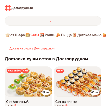
Долгопрудный
от Шефа
Сеты
Роллы
Пицца
Детское меню
Доставка суши в Долгопрудном
Доставка суши сетов в Долгопрудном
Наш выбор
Хит!
NEW
24 шт
60 шт
Сет Аптечный.
Сет на пляже
732 г
1 624 г