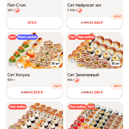
Пит-Стоп.
Сет Нейросет хот.
387 г
1 306 г
-515 ₽
979 ₽
1 949 ₽
2 464 ₽
Хит!
Много рыбов
Хит!
Наш выбор
32 шт
32 шт
Сет Хочука.
Сет Запеченный.
897 г
881 г
-315 ₽
-197 ₽
1 870 ₽
1 399 ₽
2 185 ₽
1 596 ₽
Наш выбор
Наш выбор
Хит!