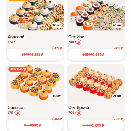
32 шт
40 шт
Ходовой.
Сет Изи.
873 г
780 г
-177 ₽
-574 ₽
1 399 ₽
1 639 ₽
1 576 ₽
2 213 ₽
Наш выбор
16 шт
24 шт
Соло сет.
Сет Яркий.
475 г
704 г
-168 ₽
-308 ₽
690 ₽
1 209 ₽
858 ₽
1 517 ₽