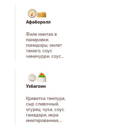
Афаборолл
Филе минтая в
панировке,
помидоры, омлет
тамаго, соус
чимичурри, соус
том-ям, рис, нори.
Узбагоин
Креветка темпура,
сыр сливочный,
огурец, чука, соус
гамадари, икра
имитированная,
рис, нори.