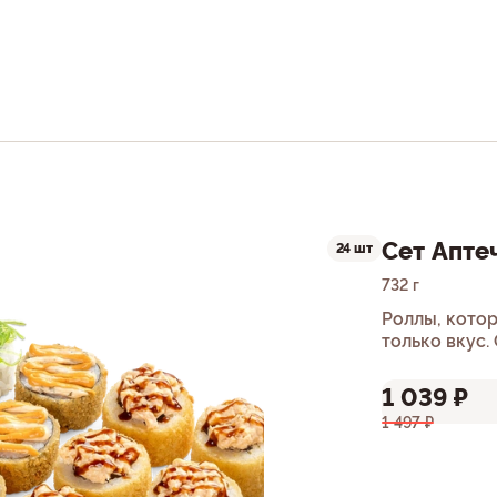
Сет Апте
24 шт
732 г
Роллы, кото
только вкус.
1 039 ₽
1 497 ₽