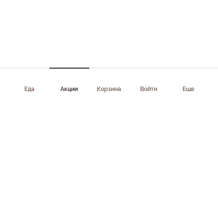
Еда
Акции
Корзина
Войти
Еще
Приложение доступно в AppStore, Google Play, AppGallery,
RuStore
Скачать приложение
Клиентам