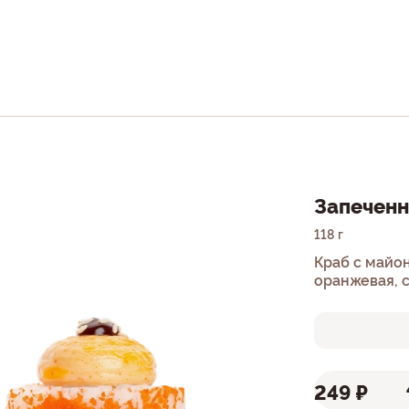
Запеченн
118 г
Краб с майон
оранжевая, с
рис, нори.
249 ₽