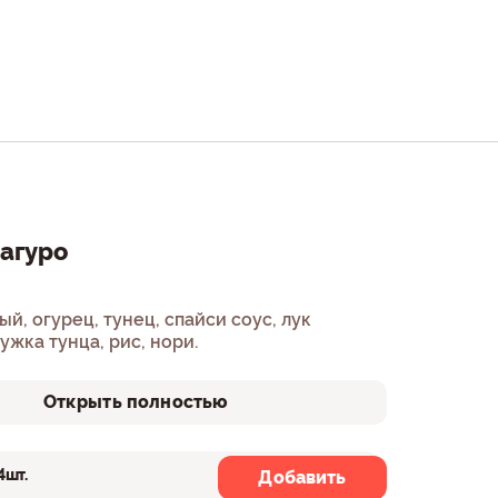
агуро
и соус, лук
ужка тунца, рис, нори.
Открыть полностью
4шт.
8шт.
Добавить