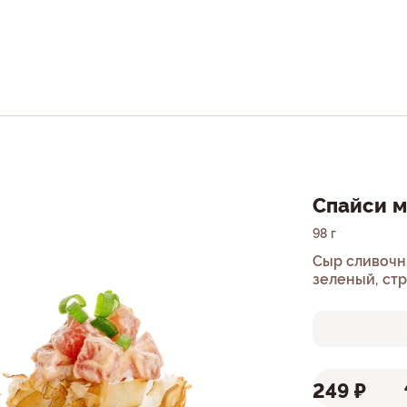
Спайси м
98 г
Сыр сливочный, огурец, тунец, спайс
зеленый, стр
249 ₽