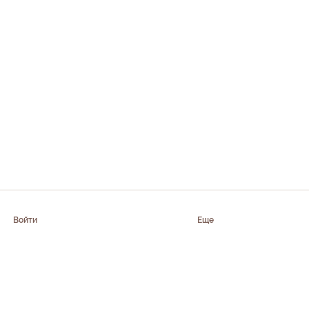
Войти
Еще
Приложение доступно в AppStore,
Google Play, AppGallery, RuStore