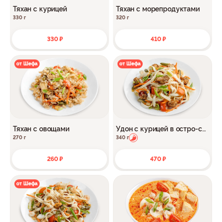
Тяхан с курицей
Тяхан с морепродуктами
330 г
320 г
330 ₽
410 ₽
от Шефа
от Шефа
Тяхан с овощами
Удон с курицей в остро-сл
адком соусе
270 г
340 г
260 ₽
470 ₽
от Шефа