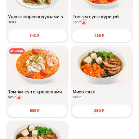
Удон с морепродуктами в
Том-ям суп с курицей
соусе Терияки
320 г
530 г
540 ₽
459 ₽
от Шефа
Том-ям суп с креветками
Мисо-сяке
525 г
320 г
599 ₽
280 ₽